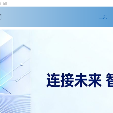
跳
 all
至
司
内
主页
容