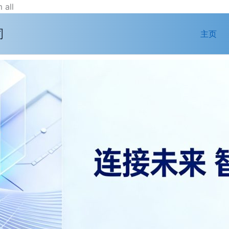
跳
 all
至
司
内
主页
容