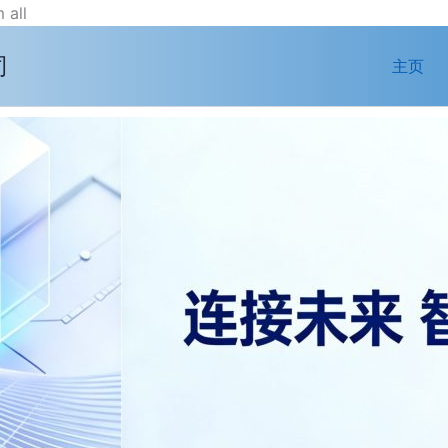
跳
 all
至
司
内
主页
容